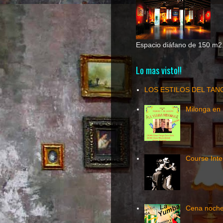
Espacio diáfano de 150 m2, 
Lo mas visto!!
LOS ESTILOS DEL TAN
Milonga en 
Course Inte
Cena noche