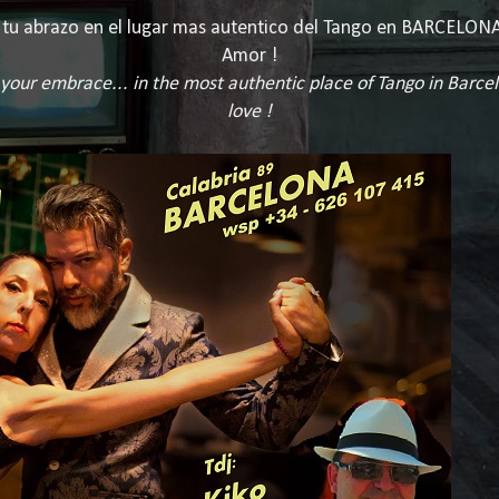
de tu abrazo en el lugar mas autentico del Tango en BARCELO
Amor !
f your embrace...
in the most authentic place of Tango in Barce
love !