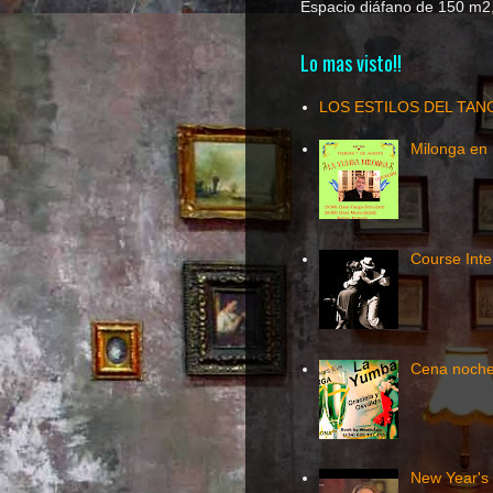
Espacio diáfano de 150 m2, 
Lo mas visto!!
LOS ESTILOS DEL TAN
Milonga en 
Course Inte
Cena noche
New Year's