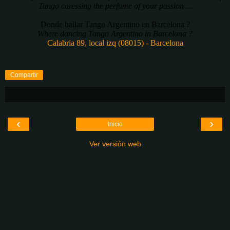
Tango caressing the perfume of your passion ...
Donde bailar Tango Argentino en Barcelona ?
Where dancing Tango Argentino in Barcelona ?
Calabria 89, local izq (08015) - Barcelona
Compartir
‹
›
Inicio
Ver versión web