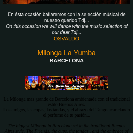
En ésta ocasión bailaremos con la selección músical de
nuestro querido Tdj...
On this occasion we will dance with the music selection of
our dear Tdj...
OSVALDO
Milonga La Yumba
BARCELONA
La Milonga mas grande de Barcelona ambientada con el tradicional
estilo Buenos Aires.
Los amigos, las copas, las tandas, y el abrazo del Tango acariciando
el perfume de tu pasión...
The biggest Milonga in Barcelona set in the traditional Buenos
Aires style. The Friends, the cups, the tandas , and the embrace of