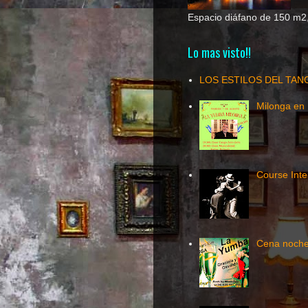
Espacio diáfano de 150 m2, 
Lo mas visto!!
LOS ESTILOS DEL TAN
Milonga en 
Course Inte
Cena noche