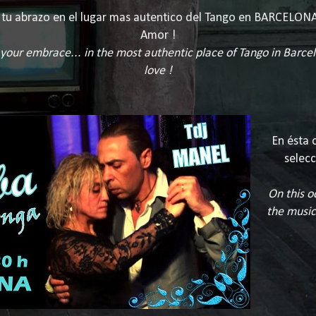
de tu abrazo en el lugar mas autentico del Tango en BARCELO
Amor !
f your embrace...
in the most authentic place of Tango in Barce
love !
En ésta 
selecc
On this o
the music 