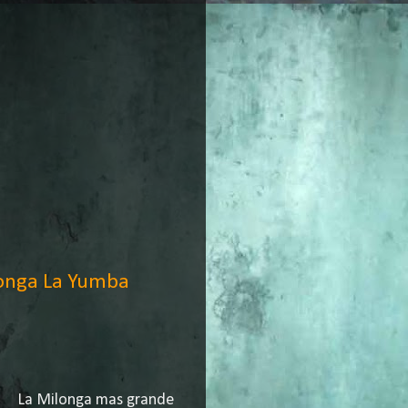
onga La Yumba
La Milonga mas grande