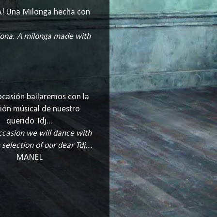
NA! Una Milonga hecha con
lona.
A milonga made with
ocasión bailaremos con la
ión músical de nuestro
querido Tdj...
ccasion we will dance with
selection of our dear Tdj...
MANEL