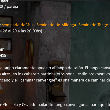
engue
0€/ pareja
:
seminario de Vals
-
Seminario de Milonga
-
Seminario Tango 
el 26 al 29 a las 20:00hs)
com
7415
de tango claramente opuesto al tango de salón. El tango cany
Aires, en los cabarets barriobajeros por su estilo provocativo 
ricano y el "caminar canyengue" es una manera de caminar d
e Graciela y Osvaldo bailando tango canyengue... ¡para que t