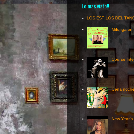
Lo mas visto!!
LOS ESTILOS DEL TAN
Milonga en 
Course Inte
Cena noche
New Year's